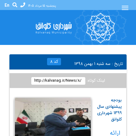
En
پنجشنبه 15 مرداد 1405
کد
8
تاریخ :
سه شنبه 1 بهمن 1398
لینک کوتاه
:
بودجه
پیشنهادی سال
1399 شهرداری
کلوانق
ارائه