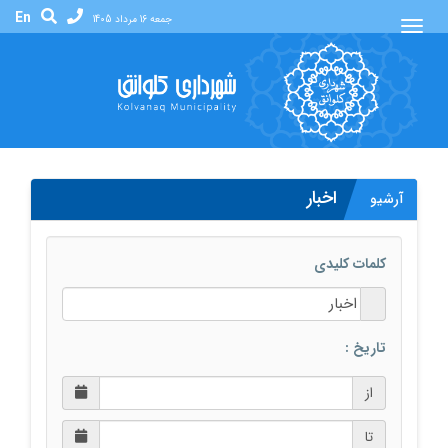
En
جمعه 16 مرداد 1405
اخبار
آرشیو
کلمات کلیدی
تاریخ :
از
تا